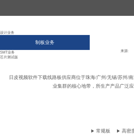
设计业务
制板业务
来源:
|
SMT业务
芯片测试版
日皮视频软件下载线路板供应商位于珠海/广州/无锡/苏州/南通，
业集群的核心地带，
所生产产品广泛应用于工控
常规板
高密
▶
▶